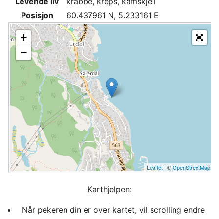
Levende liv
krabbe, kreps, kamskjell
Posisjon
60.437961 N, 5.233161 E
+
−
Leaflet
| ©
OpenStreetMap
Karthjelpen:
Når pekeren din er over kartet, vil scrolling endre