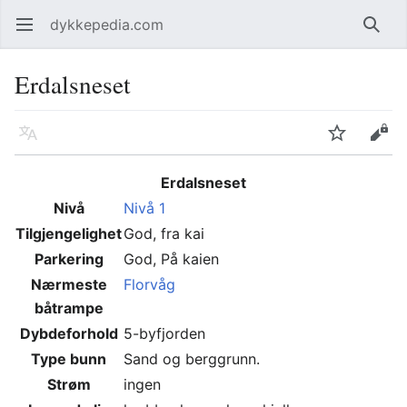
dykkepedia.com
Åpne hovedmenyen
Søk
Erdalsneset
Språk
Overvåk
Rediger
Erdalsneset
Nivå
Nivå 1
Tilgjengelighet
God, fra kai
Parkering
God, På kaien
Nærmeste
Florvåg
båtrampe
Dybdeforhold
5-byfjorden
Type bunn
Sand og berggrunn.
Strøm
ingen