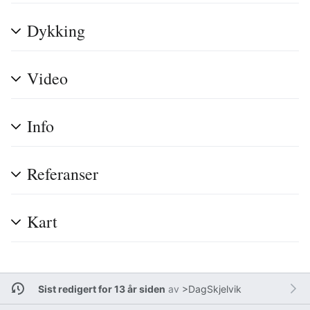
Dykking
Video
Info
Referanser
Kart
Sist redigert for 13 år siden
av
>DagSkjelvik