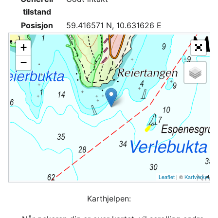
tilstand
Posisjon
59.416571 N, 10.631626 E
+
−
Leaflet
| ©
Kartverket
Karthjelpen: