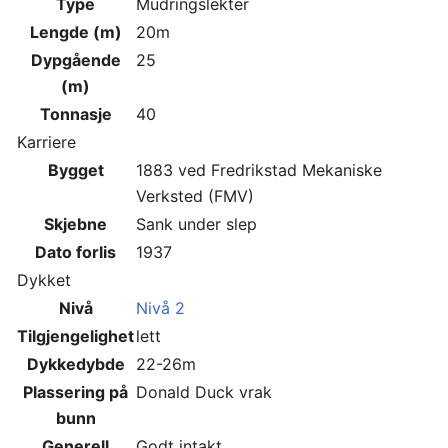
Type
Mudringslekter
Lengde (m)
20m
Dypgående
25
(m)
Tonnasje
40
Karriere
Bygget
1883 ved Fredrikstad Mekaniske
Verksted (FMV)
Skjebne
Sank under slep
Dato forlis
1937
Dykket
Nivå
Nivå 2
Tilgjengelighet
lett
Dykkedybde
22-26m
Plassering på
Donald Duck vrak
bunn
Generell
Godt intakt