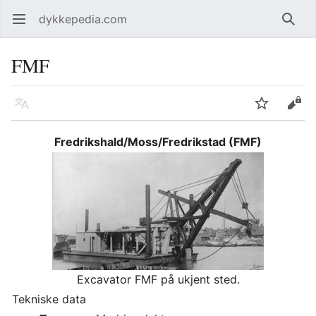
dykkepedia.com
Åpne hovedmenyen
Søk
FMF
Språk
Overvåk
Rediger
Fredrikshald/Moss/Fredrikstad (FMF)
Excavator FMF på ukjent sted.
Tekniske data