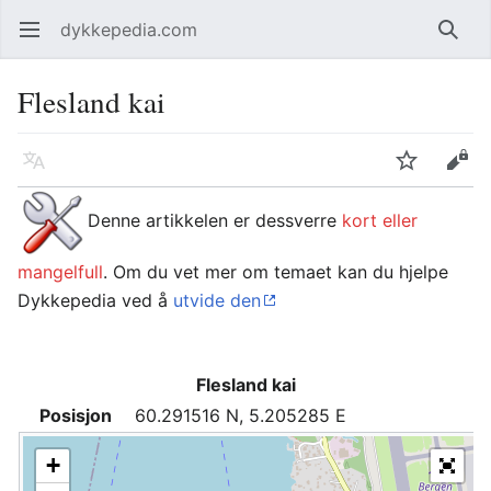
dykkepedia.com
Åpne hovedmenyen
Søk
Flesland kai
Språk
Overvåk
Rediger
Denne artikkelen er dessverre
kort eller
mangelfull
. Om du vet mer om temaet kan du hjelpe
Dykkepedia ved å
utvide den
Flesland kai
Posisjon
60.291516 N, 5.205285 E
+