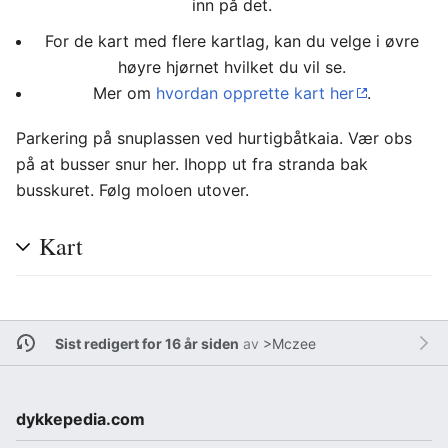
inn på det.
For de kart med flere kartlag, kan du velge i øvre
høyre hjørnet hvilket du vil se.
Mer om
hvordan opprette kart her
.
Parkering på snuplassen ved hurtigbåtkaia. Vær obs
på at busser snur her. Ihopp ut fra stranda bak
busskuret. Følg moloen utover.
Kart
Sist redigert for 16 år siden
av
>Mczee
dykkepedia.com