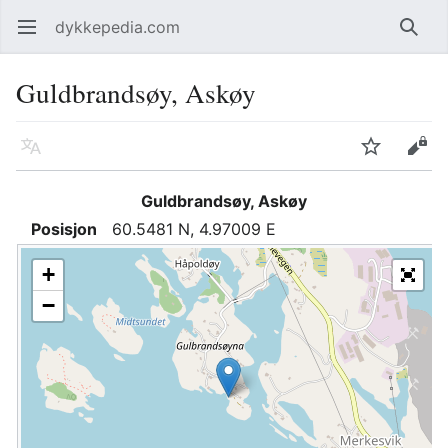
dykkepedia.com
Åpne hovedmenyen
Søk
Guldbrandsøy, Askøy
Språk
Overvåk
Rediger
Guldbrandsøy, Askøy
Posisjon
60.5481 N, 4.97009 E
+
−