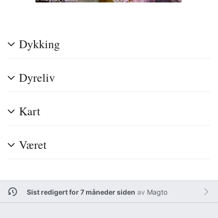
Dykking
Dyreliv
Kart
Været
Sist redigert for 7 måneder siden
av
Magto