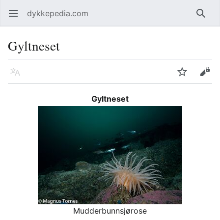
dykkepedia.com
Åpne hovedmenyen
Søk
Gyltneset
Språk
Overvåk
Rediger
Gyltneset
Mudderbunnsjørose