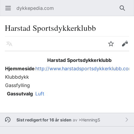
dykkepedia.com
Åpne hovedmenyen
Søk
Harstad Sportsdykkerklubb
Språk
Overvåk
Rediger
Harstad Sportsdykkerklubb
Hjemmeside
http://www.harstadsportsdykkerklubb.co
Klubbdykk
Gassfylling
Gassutvalg
Luft
Sist redigert for 16 år siden
av
>HenningS