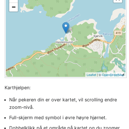
−
Leaflet
| ©
OpenStreetMap
Karthjelpen:
Når pekeren din er over kartet, vil scrolling endre
zoom-nivå.
Full-skjerm med symbol i øvre høyre hjørnet.
Dobbelklikk på et område på kartet og du zoomer