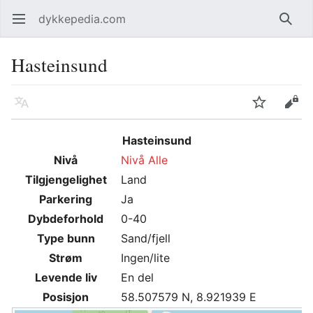
dykkepedia.com
Åpne hovedmenyen
Søk
Hasteinsund
Språk
Overvåk
Rediger
Hasteinsund
Nivå
Nivå Alle
Tilgjengelighet
Land
Parkering
Ja
Dybdeforhold
0-40
Type bunn
Sand/fjell
Strøm
Ingen/lite
Levende liv
En del
Posisjon
58.507579 N, 8.921939 E