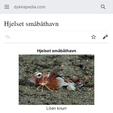
dykkepedia.com
Åpne hovedmenyen
Søk
Hjelset småbåthavn
Språk
Overvåk
Rediger
Hjelset småbåthavn
Liten knurr