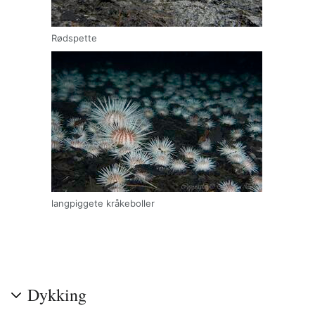
Rødspette
langpiggete kråkeboller
Dykking