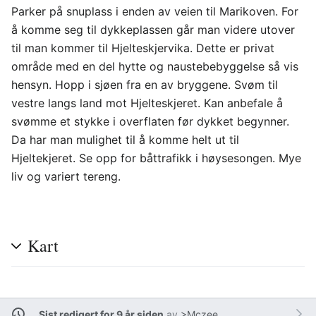
Parker på snuplass i enden av veien til Marikoven. For
å komme seg til dykkeplassen går man videre utover
til man kommer til Hjelteskjervika. Dette er privat
område med en del hytte og naustebebyggelse så vis
hensyn. Hopp i sjøen fra en av bryggene. Svøm til
vestre langs land mot Hjelteskjeret. Kan anbefale å
svømme et stykke i overflaten før dykket begynner.
Da har man mulighet til å komme helt ut til
Hjeltekjeret. Se opp for båttrafikk i høysesongen. Mye
liv og variert tereng.
Kart
Sist redigert for 9 år siden
av
>Mczee