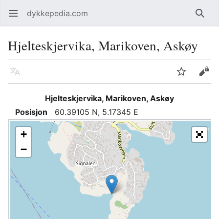
dykkepedia.com
Åpne hovedmenyen
Søk
Hjelteskjervika, Marikoven, Askøy
Språk
Overvåk
Rediger
Hjelteskjervika, Marikoven, Askøy
Posisjon
60.39105 N, 5.17345 E
+
−