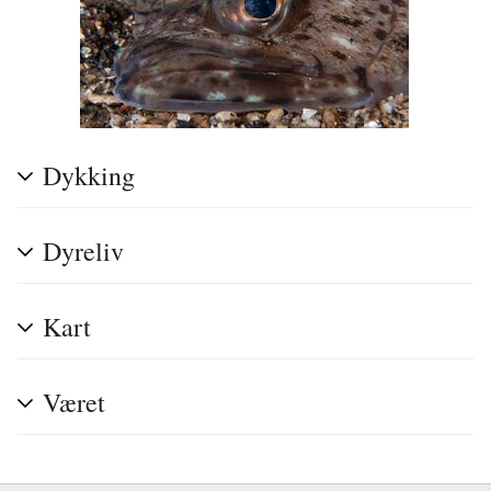
Dykking
Dyreliv
Kart
Været