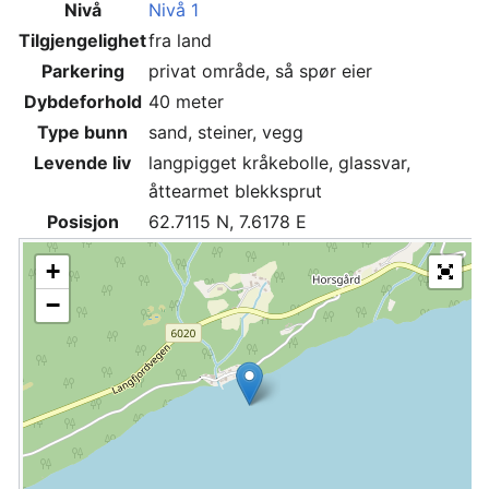
Nivå
Nivå 1
Tilgjengelighet
fra land
Parkering
privat område, så spør eier
Dybdeforhold
40 meter
Type bunn
sand, steiner, vegg
Levende liv
langpigget kråkebolle, glassvar,
åttearmet blekksprut
Posisjon
62.7115 N, 7.6178 E
+
−