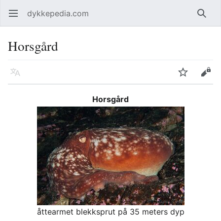
dykkepedia.com
Åpne hovedmenyen
Søk
Horsgård
Språk
Overvåk
Rediger
Horsgård
åttearmet blekksprut på 35 meters dyp