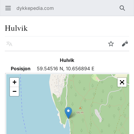
dykkepedia.com
Åpne hovedmenyen
Søk
Hulvik
Språk
Overvåk
Rediger
Hulvik
Posisjon
59.54516 N, 10.656894 E
+
−