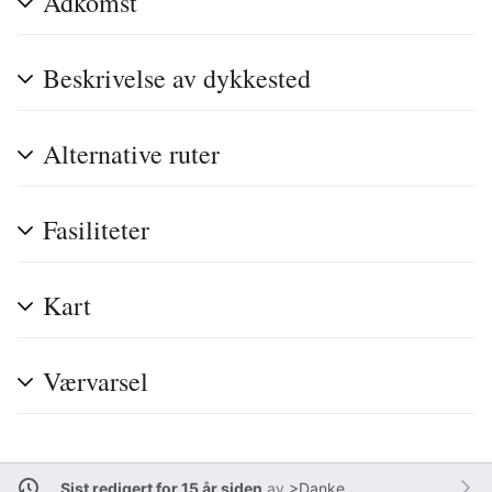
Adkomst
Beskrivelse av dykkested
Alternative ruter
Fasiliteter
Kart
Værvarsel
Sist redigert for 15 år siden
av
>Danke