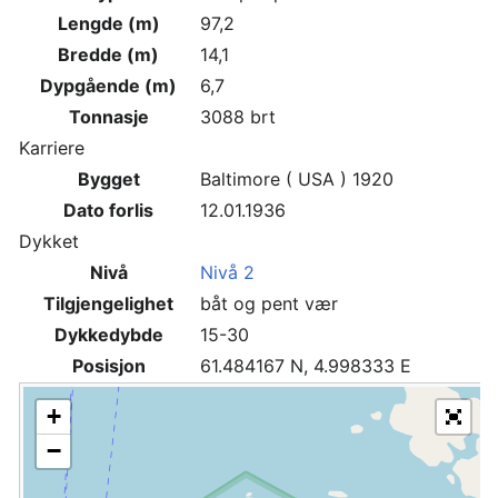
Lengde (m)
97,2
Bredde (m)
14,1
Dypgående (m)
6,7
Tonnasje
3088 brt
Karriere
Bygget
Baltimore ( USA ) 1920
Dato forlis
12.01.1936
Dykket
Nivå
Nivå 2
Tilgjengelighet
båt og pent vær
Dykkedybde
15-30
Posisjon
61.484167 N, 4.998333 E
+
−