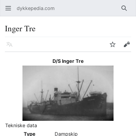
dykkepedia.com
Åpne hovedmenyen
Søk
Inger Tre
Språk
Overvåk
Rediger
D/S Inger Tre
Tekniske data
Type
Dampskip