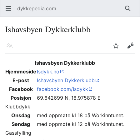
dykkepedia.com
Åpne hovedmenyen
Søk
Ishavsbyen Dykkerklubb
Språk
Overvåk
Rediger
Ishavsbyen Dykkerklubb
Hjemmeside
Isdykk.no
E-post
Ishavsbyen Dykkerklubb
Facebook
facebook.com/Isdykk
Posisjon
69.642699 N, 18.975878 E
Klubbdykk
Onsdag
med oppmøte kl 18 på Workinntunet.
Søndag
med oppmøte kl 12 på Workinntunet.
Gassfylling