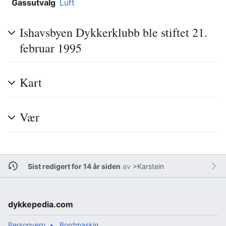
Gassutvalg
Luft
Ishavsbyen Dykkerklubb ble stiftet 21.
februar 1995
Kart
Vær
Sist redigert for 14 år siden
av
>Karstein
dykkepedia.com
Personvern
Bordmaskin