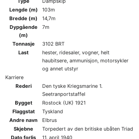
Type
Dampskip
Lengde (m)
103m
Bredde (m)
14,7m
Dypgående
7m
(m)
Tonnasje
3102 BRT
Last
hester, ridesaler, vogner, helt
haubitsere, ammunisjon, motorsykler
og annet utstyr
Karriere
Rederi
Den tyske Kriegsmarine 1.
Seetranportstaffel
Bygget
Rostock (UK) 1921
Flaggstat
Tyskland
Andre navn
Elbrus
Skjebne
Torpedert av den britiske ubåten Triad
Dato forlis
11. april 1940