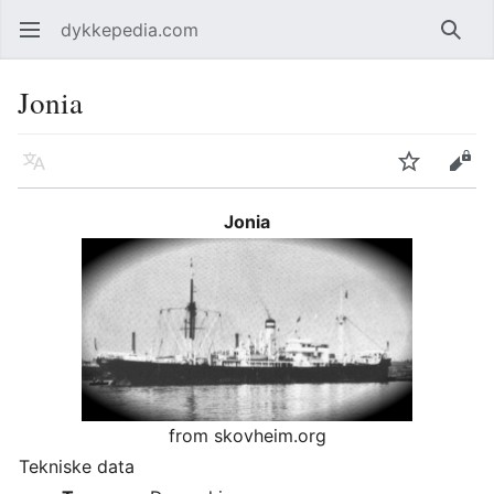
dykkepedia.com
Åpne hovedmenyen
Søk
Jonia
Språk
Overvåk
Rediger
Jonia
from skovheim.org
Tekniske data