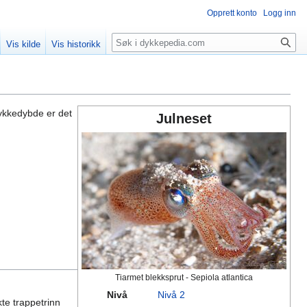
Opprett konto
Logg inn
Søk
Vis kilde
Vis historikk
dykkedybde er det
Julneset
Tiarmet blekksprut - Sepiola atlantica
Nivå
Nivå 2
te trappetrinn