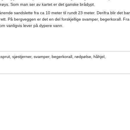
nrøys. Som man ser av kartet er det ganske brådypt.
nende sandslette fra ca 10 meter til rundt 23 meter. Derifra blir det ba
ett. På bergveggen er det en del forskjellige svamper, begerkorall. Fr
m vanligvis lever på dypere vann.
sprut, sjøstjerner, svamper, begerkorall, rødpølse, håhjel,