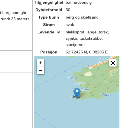
Tilgjengelighet
båt nødvendig
Dybdeforhold
30
rt berg som går
Type bunn
berg og skjellsand
a rundt 35 meters
Strøm
svak
Levende liv
blekksprut, lange, torsk,
sypike, taskekrabbe,
sjøstjerner
Posisjon
62.72425 N, 6.98205 E
+
−