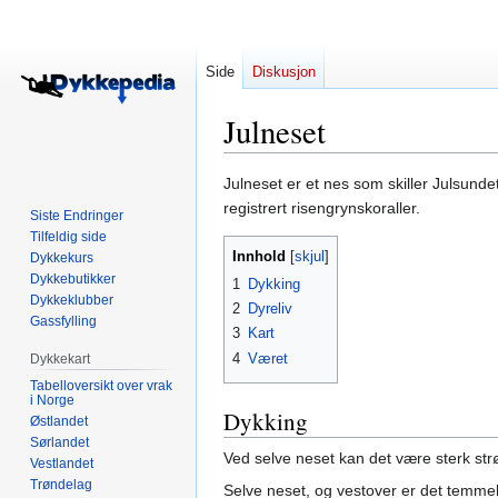
Side
Diskusjon
Julneset
Hopp
Hopp
Julneset er et nes som skiller Julsunde
til
til
registrert risengrynskoraller.
Siste Endringer
navigering
søk
Tilfeldig side
Innhold
Dykkekurs
Dykkebutikker
1
Dykking
Dykkeklubber
2
Dyreliv
Gassfylling
3
Kart
4
Været
Dykkekart
Tabelloversikt over vrak
i Norge
Dykking
Østlandet
Sørlandet
Ved selve neset kan det være sterk st
Vestlandet
Trøndelag
Selve neset, og vestover er det temmel