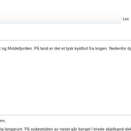
Les
t og Moldefjorden. På land er det et tysk kystfort fra krigen. Nedenfor 
røm.
ig langgrunt. På sydøstsiden av neset går berget i brede skjellsand-dek