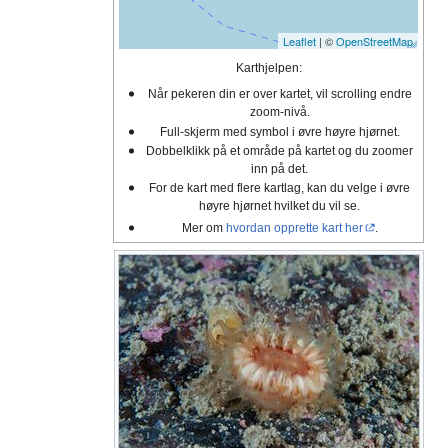
Leaflet
| ©
OpenStreetMap
Karthjelpen:
Når pekeren din er over kartet, vil scrolling endre
zoom-nivå.
Full-skjerm med symbol i øvre høyre hjørnet.
Dobbelklikk på et område på kartet og du zoomer
inn på det.
For de kart med flere kartlag, kan du velge i øvre
høyre hjørnet hvilket du vil se.
Mer om
hvordan opprette kart her
.