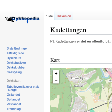
Side
Diskusjon
Kadettangen
Hopp
Hopp
På Kadettangen er det en offentlig bå
til
til
Siste Endringer
navigering
søk
Tilfeldig side
Dykkekurs
Kart
Dykkebutikker
Dykkeklubber
Gassfylling
+
−
Dykkekart
Tabelloversikt over vrak
i Norge
Østlandet
Sørlandet
Vestlandet
Trøndelag