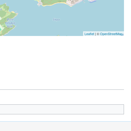
Leaflet
| ©
OpenStreetMap