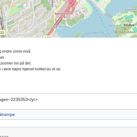
ing endre zoom-nivå.
et.
 zoomer inn på det.
 i øvre høyre hjørnet hvilket du vil se.
ngen~2235353</yr>
åtrampe