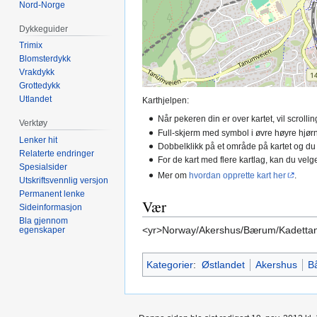
Nord-Norge
Dykkeguider
Trimix
Blomsterdykk
Vrakdykk
Grottedykk
Utlandet
Karthjelpen:
Når pekeren din er over kartet, vil scroll
Verktøy
Full-skjerm med symbol i øvre høyre hjørn
Lenker hit
Dobbelklikk på et område på kartet og du
Relaterte endringer
For de kart med flere kartlag, kan du velge
Spesialsider
Mer om
hvordan opprette kart her
.
Utskriftsvennlig versjon
Permanent lenke
Vær
Sideinformasjon
Bla gjennom
<yr>Norway/Akershus/Bærum/Kadetta
egenskaper
Kategorier
:
Østlandet
Akershus
B