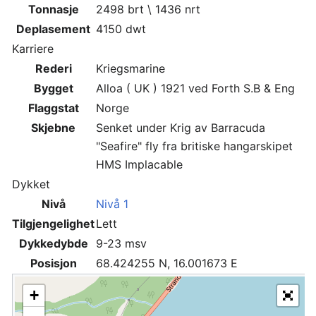
Tonnasje
2498 brt \ 1436 nrt
Deplasement
4150 dwt
Karriere
Rederi
Kriegsmarine
Bygget
Alloa ( UK ) 1921 ved Forth S.B & Eng
Flaggstat
Norge
Skjebne
Senket under Krig av Barracuda
"Seafire" fly fra britiske hangarskipet
HMS Implacable
Dykket
Nivå
Nivå 1
Tilgjengelighet
Lett
Dykkedybde
9-23 msv
Posisjon
68.424255 N, 16.001673 E
+