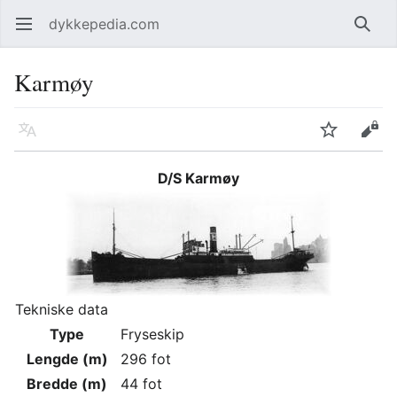
dykkepedia.com
Åpne hovedmenyen
Søk
Karmøy
Språk
Overvåk
Rediger
D/S Karmøy
Tekniske data
Type
Fryseskip
Lengde (m)
296 fot
Bredde (m)
44 fot