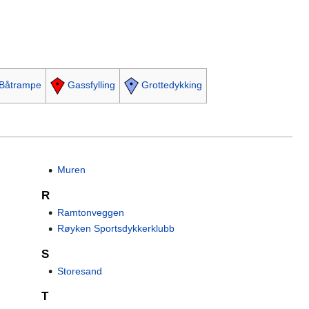
Båtrampe
Gassfylling
Grottedykking
Muren
R
Ramtonveggen
Røyken Sportsdykkerklubb
S
Storesand
T