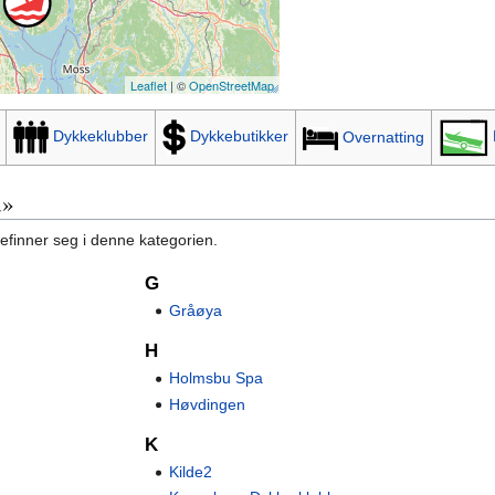
Leaflet
| ©
OpenStreetMap
Dykkeklubber
Dykkebutikker
Overnatting
d»
befinner seg i denne kategorien.
G
Gråøya
H
Holmsbu Spa
Høvdingen
K
Kilde2