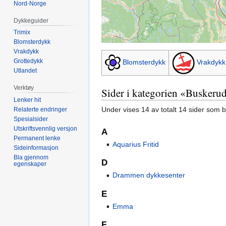
Nord-Norge
Dykkeguider
Trimix
Blomsterdykk
Vrakdykk
Grottedykk
Blomsterdykk
Vrakdykk
Utlandet
Verktøy
Sider i kategorien «Buskeru
Lenker hit
Under vises 14 av totalt 14 sider som 
Relaterte endringer
Spesialsider
Utskriftsvennlig versjon
A
Permanent lenke
Aquarius Fritid
Sideinformasjon
Bla gjennom
D
egenskaper
Drammen dykkesenter
E
Emma
F