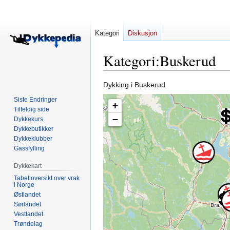
Kategori
Diskusjon
Kategori
:
Buskerud
Hopp
Hopp
Dykking i Buskerud
til
til
Siste Endringer
+
navigering
søk
Tilfeldig side
−
Dykkekurs
Dykkebutikker
Dykkeklubber
Gassfylling
Dykkekart
Tabelloversikt over vrak
i Norge
Østlandet
Sørlandet
Vestlandet
Trøndelag