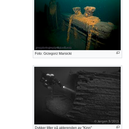
Foto: Grzegorz Marsicki
Dykker titter på akterenden av "Kinn"