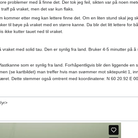
store problemer med å finne det. Der tok jeg feil, sikten var på noen m
 traff på vraket, men det var kun flaks.
m kommer etter meg kan lettere finne det. Om en liten stund skal jeg skif
 til bøye på vraket med en større kanne. Da blir det litt lettere for b
s ikke kutter tauet ned til vraket.
å vraket med solid tau. Den er synlig fra land. Bruker 4-5 minutter på å
lastkanne som er synlig fra land. Forhåpentligvis blir den liggende en
men (se kartbildet) man treffer hvis man svømmer mot siktepunkt 1, innt
 skjæret. Dette stemmer også omtrent med koordinatene: N 60 20.92 E 0
/yr>