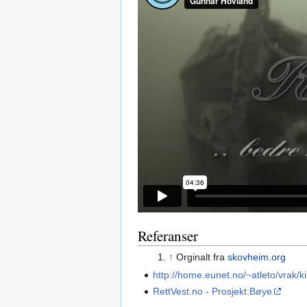
Referanser
↑
Orginalt fra
skovheim.org
http://home.eunet.no/~atleto/vrak/k
RettVest.no - Prosjekt:Bøye