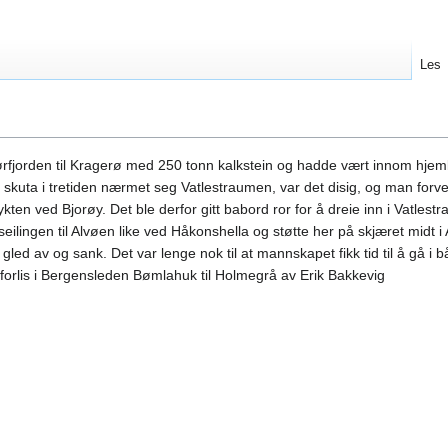
Les
Sørfjorden til Kragerø med 250 tonn kalkstein og hadde vært innom hje
 skuta i tretiden nærmet seg Vatlestraumen, var det disig, og man forve
ten ved Bjorøy. Det ble derfor gitt babord ror for å dreie inn i Vatlestr
seilingen til Alvøen like ved Håkonshella og støtte her på skjæret midt i
 gled av og sank. Det var lenge nok til at mannskapet fikk tid til å gå i
forlis i Bergensleden Bømlahuk til Holmegrå av Erik Bakkevig