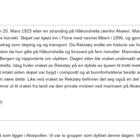
 25. Mars 1923 etter en stranding på Håkonshella utenfor Alvøen. Mang
e korrekt. Skipet var kjøpt inn i Florø med navnet Albert i 1896, og gjo
pdrag som sleping og og transport. Da Rekstøy endte sin historie var hu
kstein da hun gikk på Håkonshella og forsvant på fem minutter. Mannsk
til Bergen og rapporterte om ulykken. Dagen etter ble vraket undersøkt 
ella. Idag hviler vraket av Rekstøy på en dybde av tjueen til tretti met
intakt siden skipet var bygd i compositt og at bunnforholdene består
et være dette. Like ved vraket av Rekstøy befinner det seg også en del
omme ut til vraket fra land via den private moloen ved marinaen på Alvø
4)
t som ligger i Alvøpollen. Vi var to grupper som dykket denne dagen. Vi