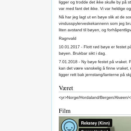
ligger og trodde det ikke skulle by på 
var med fant det ikke. Vi var heldige og
Nå har jeg lagt ut en bøye slik at de so
vindusspylerveskekannenn som jeg bruker
liten avstand til bøyen, og forhåpentligvi
Ragnvald
10.01.2017 - Flott rød bøye er festet p
bøyen. Brukbar sikt i dag.
7.01.2018 - Ny bøye festet på vraket. P
kan det være vanskelig å finne vraket, 
ligger rett bak jernstang/lanterne på
Været
<yr>Norge/Hordaland/Bergen/Alvøen/<
Film