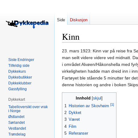
Side
Diskusjon
Kinn
Hopp
Hopp
23. mars 1923: Kinn var på reise fra 
til
til
man seilt videre videre ved midnatt. Da
Siste Endringer
navigering
søk
i området Alvøen/Håkonshella med fyrlyk
Tilfeldig side
virkeligheten hadde man dreid inn i inn
Dykkekurs
Dykkebutikker
Fartøyet ble stående 5 minutter før det
Dykkeklubber
denne historien og andre i boken Skips
Gassfylling
Innhold
Dykkekart
[1]
1
Historien av Skovheim
Tabelloversikt over vrak
i Norge
2
Dykket
Østlandet
3
Været
Sørlandet
4
Film
Vestlandet
5
Referanser
Trøndelag