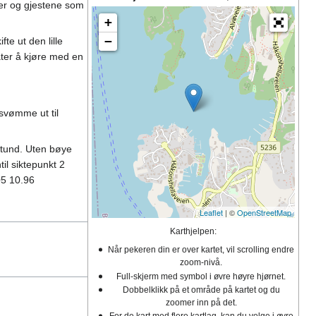
eter og gjestene som
+
−
te ut den lille
åter å kjøre med en
 svømme ut til
 stund. Uten bøye
il siktepunkt 2
05 10.96
Leaflet
| ©
OpenStreetMap
Karthjelpen:
Når pekeren din er over kartet, vil scrolling endre
zoom-nivå.
Full-skjerm med symbol i øvre høyre hjørnet.
Dobbelklikk på et område på kartet og du
zoomer inn på det.
For de kart med flere kartlag, kan du velge i øvre