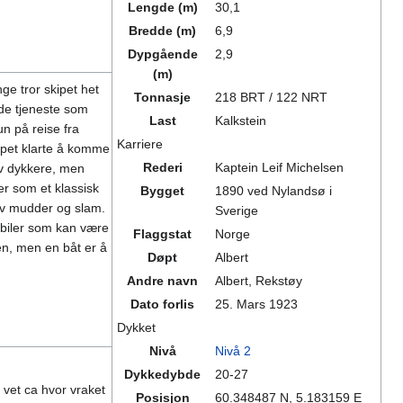
Lengde (m)
30,1
Bredde (m)
6,9
Dypgående
2,9
(m)
e tror skipet het
Tonnasje
218 BRT / 122 NRT
rde tjeneste som
Last
Kalkstein
n på reise fra
Karriere
apet klarte å komme
Rederi
Kaptein Leif Michelsen
av dykkere, men
er som et klassisk
Bygget
1890 ved Nylandsø i
 av mudder og slam.
Sverige
 biler som kan være
Flaggstat
Norge
en, men en båt er å
Døpt
Albert
Andre navn
Albert, Rekstøy
Dato forlis
25. Mars 1923
Dykket
Nivå
Nivå 2
Dykkedybde
20-27
 vet ca hvor vraket
Posisjon
60.348487 N, 5.183159 E