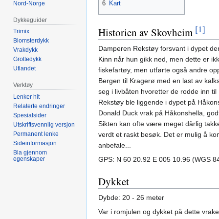
6
Kart
Nord-Norge
Dykkeguider
[1]
Historien av Skovheim
Trimix
Blomsterdykk
Damperen Rekstøy forsvant i dypet den
Vrakdykk
Kinn når hun gikk ned, men dette er ikk
Grottedykk
Utlandet
fiskefartøy, men utførte også andre op
Bergen til Kragerø med en last av kal
Verktøy
seg i livbåten hvoretter de rodde inn 
Lenker hit
Rekstøy ble liggende i dypet på Håkonsh
Relaterte endringer
Donald Duck vrak på Håkonshella, godt 
Spesialsider
Sikten kan ofte være meget dårlig takk
Utskriftsvennlig versjon
verdt et raskt besøk. Det er mulig å k
Permanent lenke
Sideinformasjon
anbefale...
Bla gjennom
GPS: N 60 20.92 E 005 10.96 (WGS 8
egenskaper
Dykket
Dybde: 20 - 26 meter
Var i romjulen og dykket på dette vrake