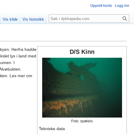
Opprett konto
Logg inn
Søk
Vis kilde
Vis historikk
mbyen. Herfra hadde
D/S Kinn
kslet lys i land med
aumen. I
 Alvøbukten.
 båten. Les mer om
Foto: spøkels
Tekniske data