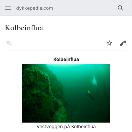
dykkepedia.com
Åpne hovedmenyen
Søk
Kolbeinflua
Språk
Overvåk
Rediger
Kolbeinflua
Vestveggen på Kolbeinflua