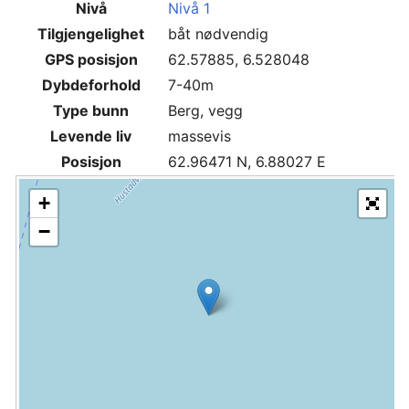
Nivå
Nivå 1
Tilgjengelighet
båt nødvendig
GPS posisjon
62.57885, 6.528048
Dybdeforhold
7-40m
Type bunn
Berg, vegg
Levende liv
massevis
Posisjon
62.96471 N, 6.88027 E
+
−