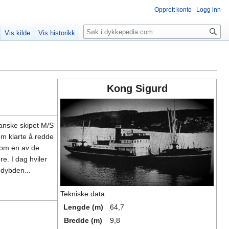
Opprett konto
Logg inn
Søk
Vis kilde
Vis historikk
Kong Sigurd
anske skipet M/S
om klarte å redde
som en av de
e. I dag hviler
 dybden...
Tekniske data
Lengde (m)
64,7
Bredde (m)
9,8