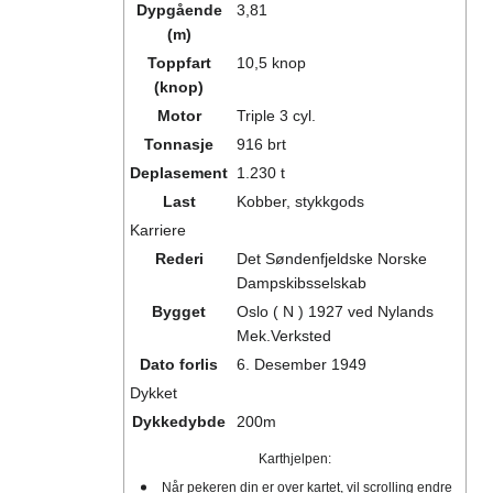
Dypgående
3,81
(m)
Toppfart
10,5 knop
(knop)
Motor
Triple 3 cyl.
Tonnasje
916 brt
Deplasement
1.230 t
Last
Kobber, stykkgods
Karriere
Rederi
Det Søndenfjeldske Norske
Dampskibsselskab
Bygget
Oslo ( N ) 1927 ved Nylands
Mek.Verksted
Dato forlis
6. Desember 1949
Dykket
Dykkedybde
200m
Karthjelpen:
Når pekeren din er over kartet, vil scrolling endre