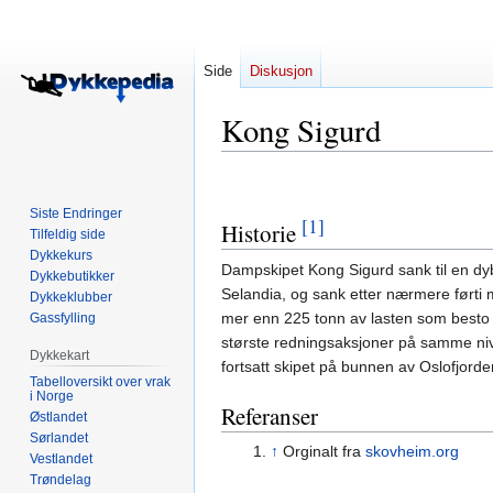
Side
Diskusjon
Kong Sigurd
Hopp
Hopp
til
til
Siste Endringer
[1]
Historie
navigering
søk
Tilfeldig side
Dykkekurs
Dampskipet Kong Sigurd sank til en dy
Dykkebutikker
Selandia, og sank etter nærmere førti 
Dykkeklubber
mer enn 225 tonn av lasten som besto 
Gassfylling
største redningsaksjoner på samme nivå
Dykkekart
fortsatt skipet på bunnen av Oslofjord
Tabelloversikt over vrak
i Norge
Referanser
Østlandet
Sørlandet
↑
Orginalt fra
skovheim.org
Vestlandet
Trøndelag