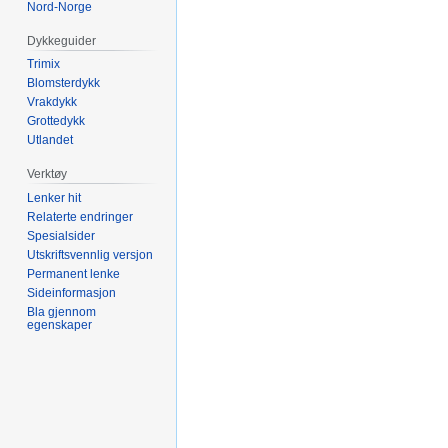
Nord-Norge
Dykkeguider
Trimix
Blomsterdykk
Vrakdykk
Grottedykk
Utlandet
Verktøy
Lenker hit
Relaterte endringer
Spesialsider
Utskriftsvennlig versjon
Permanent lenke
Sideinformasjon
Bla gjennom
egenskaper