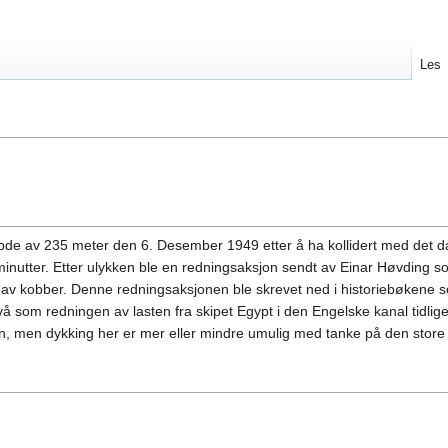
Les
bde av 235 meter den 6. Desember 1949 etter å ha kollidert med det d
minutter. Etter ulykken ble en redningsaksjon sendt av Einar Høvding s
av kobber. Denne redningsaksjonen ble skrevet ned i historiebøkene 
 som redningen av lasten fra skipet Egypt i den Engelske kanal tidliger
en, men dykking her er mer eller mindre umulig med tanke på den store