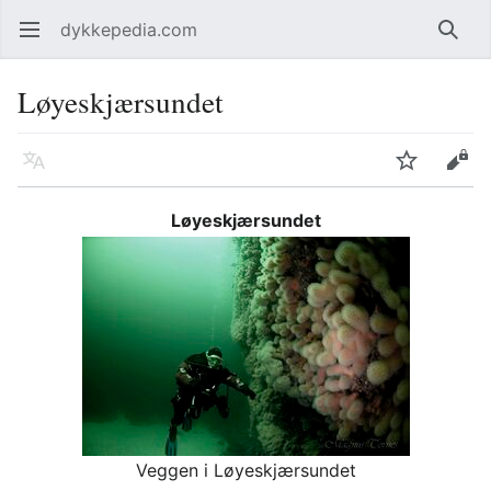
dykkepedia.com
Åpne hovedmenyen
Søk
Løyeskjærsundet
Språk
Overvåk
Rediger
Løyeskjærsundet
Veggen i Løyeskjærsundet