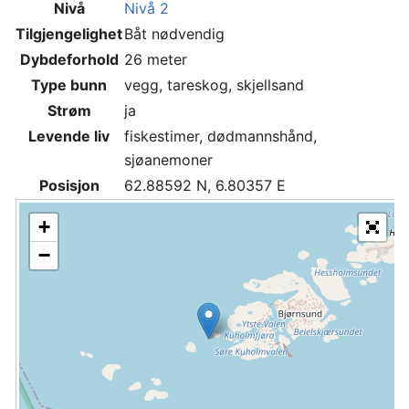
Nivå
Nivå 2
Tilgjengelighet
Båt nødvendig
Dybdeforhold
26 meter
Type bunn
vegg, tareskog, skjellsand
Strøm
ja
Levende liv
fiskestimer, dødmannshånd,
sjøanemoner
Posisjon
62.88592 N, 6.80357 E
+
−