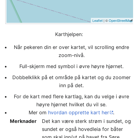
Leaflet
| ©
OpenStreetMap
Karthjelpen:
Når pekeren din er over kartet, vil scrolling endre
zoom-nivå.
Full-skjerm med symbol i øvre høyre hjørnet.
Dobbelklikk på et område på kartet og du zoomer
inn på det.
For de kart med flere kartlag, kan du velge i øvre
høyre hjørnet hvilket du vil se.
Mer om
hvordan opprette kart her
.
Merknader
Det kan være sterk strøm i sundet, og
sundet er også hovedleia for båter
som skal inn/ut på havet fra Søre