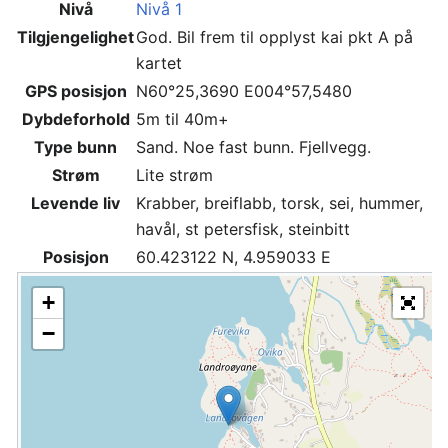
Nivå
Nivå 1
Tilgjengelighet
God. Bil frem til opplyst kai pkt A på
kartet
GPS posisjon
N60°25,3690 E004°57,5480
Dybdeforhold
5m til 40m+
Type bunn
Sand. Noe fast bunn. Fjellvegg.
Strøm
Lite strøm
Levende liv
Krabber, breiflabb, torsk, sei, hummer,
havål, st petersfisk, steinbitt
Posisjon
60.423122 N, 4.959033 E
+
−