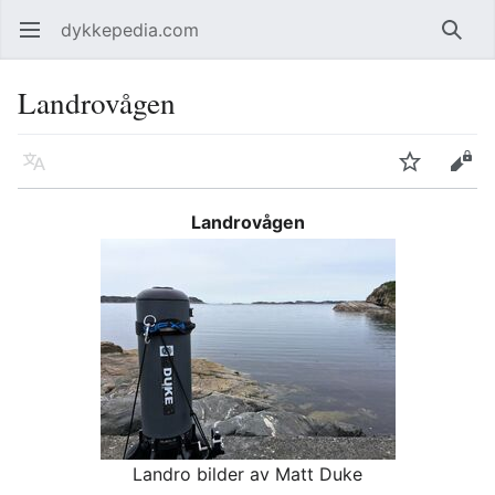
dykkepedia.com
Åpne hovedmenyen
Søk
Landrovågen
Språk
Overvåk
Rediger
Landrovågen
Landro bilder av Matt Duke