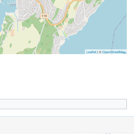
Leaflet
| ©
OpenStreetMap