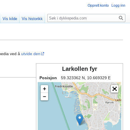
Opprett konto
Logg inn
Søk
Vis kilde
Vis historikk
pedia ved å
utvide den
Larkollen fyr
Posisjon
59.323362 N, 10.669329 E
+
−