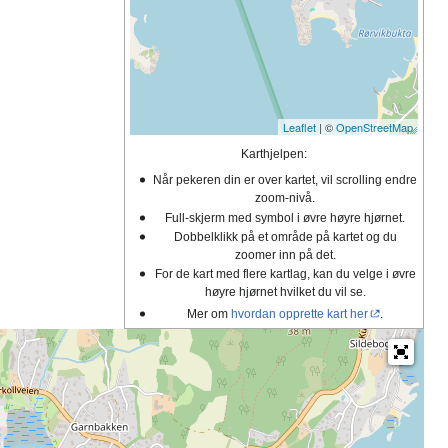
Leaflet
| ©
OpenStreetMap
Karthjelpen:
Når pekeren din er over kartet, vil scrolling endre
zoom-nivå.
Full-skjerm med symbol i øvre høyre hjørnet.
Dobbelklikk på et område på kartet og du
zoomer inn på det.
For de kart med flere kartlag, kan du velge i øvre
høyre hjørnet hvilket du vil se.
Mer om
hvordan opprette kart her
.