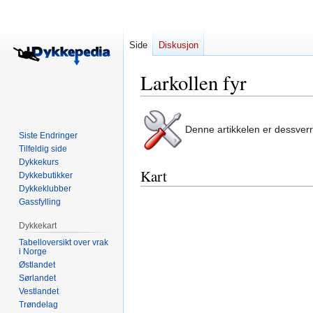
Side
Diskusjon
Larkollen fyr
Hopp
Hopp
Denne artikkelen er dessver
til
til
Siste Endringer
navigering
søk
Tilfeldig side
Dykkekurs
Kart
Dykkebutikker
Dykkeklubber
Gassfylling
Dykkekart
Tabelloversikt over vrak
i Norge
Østlandet
Sørlandet
Vestlandet
Trøndelag