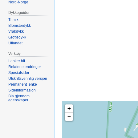
Nord-Norge
Dykkeguider
Trimix
Blomsterdykk
Vrakdykk
Grottedykk
Utlandet
Verktøy
Lenker hit
Relaterte endringer
Spesialsider
Utskriftsvennlig versjon
Permanent lenke
Sideinformasjon
Bla gjennom
egenskaper
+
−