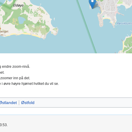
ing endre zoom-nivå.
et.
 zoomer inn på det.
 i øvre høyre hjørnet hvilket du vil se.
Østlandet
Østfold
3:53.