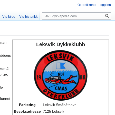
Opprett konto
Logg inn
Søk
Vis kilde
Vis historikk
ormann
Leksvik Dykkeklubb
klubbens
kkemål
orge,
de
 funnet
Parkering
Leksvik Småbåthavn
Besøksadresse
7125 Leksvik