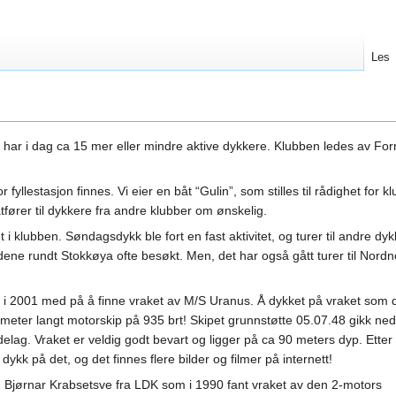
Les
og har i dag ca 15 mer eller mindre aktive dykkere. Klubben ledes av F
 fyllestasjon finnes. Vi eier en båt “Gulin”, som stilles til rådighet for 
ører til dykkere fra andre klubber om ønskelig.
et i klubben. Søndagsdykk ble fort en fast aktivitet, og turer til andre dy
dene rundt Stokkøya ofte besøkt. Men, det har også gått turer til Nordn
i 2001 med på å finne vraket av M/S Uranus. Å dykket på vraket som 
0 meter langt motorskip på 935 brt! Skipet grunnstøtte 05.07.48 gikk ned
elag. Vraket er veldig godt bevart og ligger på ca 90 meters dyp. Etter
 dykk på det, og det finnes flere bilder og filmer på internett!
Bjørnar Krabsetsve fra LDK som i 1990 fant vraket av den 2-motors