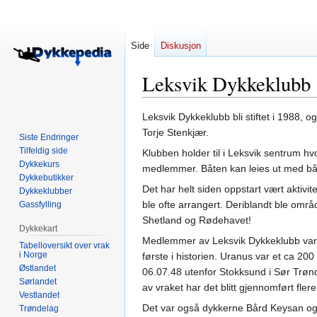
Side
Diskusjon
Leksvik Dykkeklubb
Hopp
Hopp
Leksvik Dykkeklubb bli stiftet i 1988, 
til
til
Torje Stenkjær.
Siste Endringer
navigering
søk
Tilfeldig side
Klubben holder til i Leksvik sentrum hvor
Dykkekurs
medlemmer. Båten kan leies ut med båtf
Dykkebutikker
Det har helt siden oppstart vært aktivit
Dykkeklubber
ble ofte arrangert. Deriblandt ble områ
Gassfylling
Shetland og Rødehavet!
Dykkekart
Medlemmer av Leksvik Dykkeklubb var 
Tabelloversikt over vrak
i Norge
første i historien. Uranus var et ca 20
Østlandet
06.07.48 utenfor Stokksund i Sør Trønd
Sørlandet
av vraket har det blitt gjennomført flere
Vestlandet
Det var også dykkerne Bård Keysan og 
Trøndelag