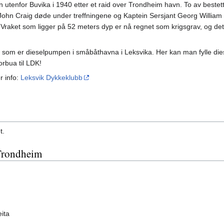
utenfor Buvika i 1940 etter et raid over Trondheim havn. To av bestet
 John Craig døde under treffningene og Kaptein Sersjant Georg William
Vraket som ligger på 52 meters dyp er nå regnet som krigsgrav, og det
l, som er dieselpumpen i småbåthavna i Leksvika. Her kan man fylle dies
rbua til LDK!
 info:
Leksvik Dykkeklubb
t.
 Trondheim
ita