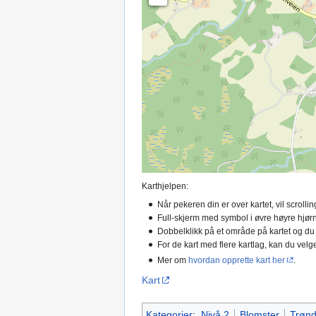
Karthjelpen:
Når pekeren din er over kartet, vil scroll
Full-skjerm med symbol i øvre høyre hjørn
Dobbelklikk på et område på kartet og du
For de kart med flere kartlag, kan du velge
Mer om
hvordan opprette kart her
.
Kart
Kategorier
:
Nivå 2
Blomster
Trønd