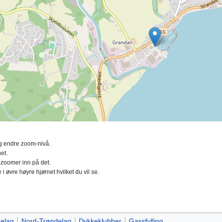
ing endre zoom-nivå.
et.
 zoomer inn på det.
 i øvre høyre hjørnet hvilket du vil se.
elag
Nord-Trøndelag
Dykkeklubber
Gassfylling