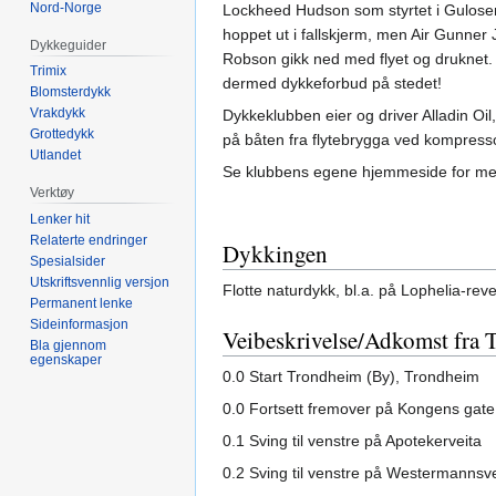
Nord-Norge
Lockheed Hudson som styrtet i Gulosen 
hoppet ut i fallskjerm, men Air Gunner
Dykkeguider
Robson gikk ned med flyet og druknet. 
Trimix
dermed dykkeforbud på stedet!
Blomsterdykk
Vrakdykk
Dykkeklubben eier og driver Alladin Oi
Grottedykk
på båten fra flytebrygga ved kompresso
Utlandet
Se klubbens egene hjemmeside for mer
Verktøy
Lenker hit
Relaterte endringer
Dykkingen
Spesialsider
Utskriftsvennlig versjon
Flotte naturdykk, bl.a. på Lophelia-reve
Permanent lenke
Sideinformasjon
Veibeskrivelse/Adkomst fra
Bla gjennom
egenskaper
0.0 Start Trondheim (By), Trondheim
0.0 Fortsett fremover på Kongens gate
0.1 Sving til venstre på Apotekerveita
0.2 Sving til venstre på Westermannsve