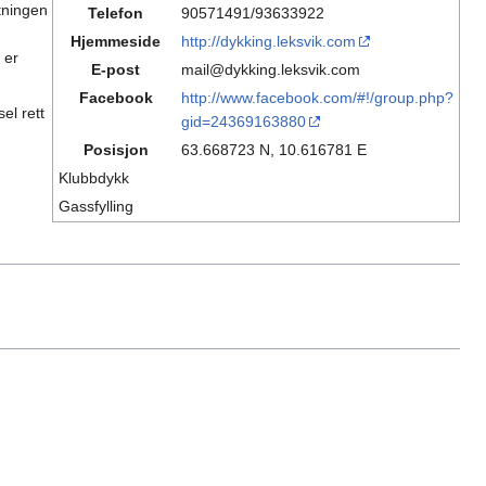
tningen
Telefon
90571491/93633922
Hjemmeside
http://dykking.leksvik.com
 er
E-post
mail@dykking.leksvik.com
Facebook
http://www.facebook.com/#!/group.php?
el rett
gid=24369163880
Posisjon
63.668723 N, 10.616781 E
Klubbdykk
Gassfylling