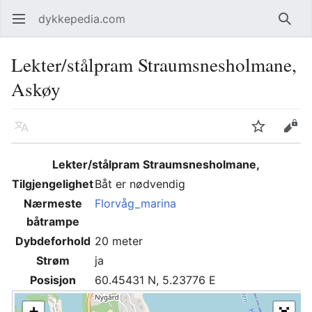
dykkepedia.com
Åpne hovedmenyen
Søk
Lekter/stålpram Straumsnesholmane,
Askøy
Språk
Overvåk
Rediger
Lekter/stålpram Straumsnesholmane,
Tilgjengelighet
Båt er nødvendig
Nærmeste
Florvåg_marina
båtrampe
Dybdeforhold
20 meter
Strøm
ja
Posisjon
60.45431 N, 5.23776 E
+