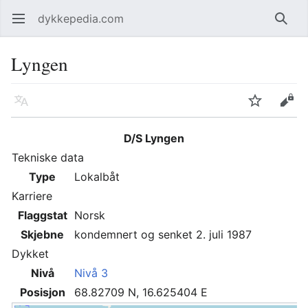
dykkepedia.com
Åpne hovedmenyen
Søk
Lyngen
Språk
Overvåk
Rediger
D/S Lyngen
Tekniske data
Type
Lokalbåt
Karriere
Flaggstat
Norsk
Skjebne
kondemnert og senket 2. juli 1987
Dykket
Nivå
Nivå 3
Posisjon
68.82709 N, 16.625404 E