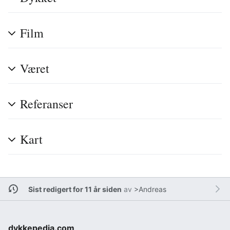
Film
Været
Referanser
Kart
Sist redigert for 11 år siden
av
>Andreas
dykkepedia.com