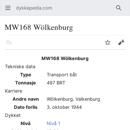
dykkepedia.com
Åpne hovedmenyen
Søk
MW168 Wölkenburg
Språk
Overvåk
Rediger
MW168 Wölkenburg
Tekniske data
Type
Transport båt
Tonnasje
497 BRT
Karriere
Andre navn
Wölkenburg, Valkenburg
Dato forlis
3. oktober 1944
Dykket
Nivå
Nivå 1