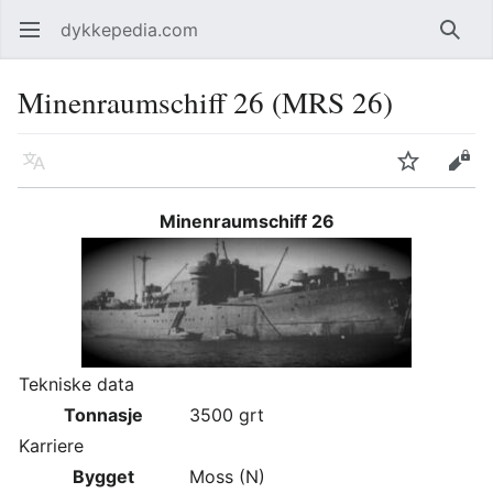
dykkepedia.com
Åpne hovedmenyen
Søk
Minenraumschiff 26 (MRS 26)
Språk
Overvåk
Rediger
Minenraumschiff 26
Tekniske data
Tonnasje
3500 grt
Karriere
Bygget
Moss (N)