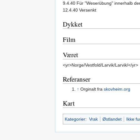
9.4.40 Für "Weserübung" innerhalb der
12.4.40 Versenkt
Dykket
Film
Været
<yr>Norge/Vestfold/Larvik/Larvik/</yr>
Referanser
↑
Orginalt fra
skovheim.org
Kart
Kategorier
:
Vrak
Østlandet
Ikke f