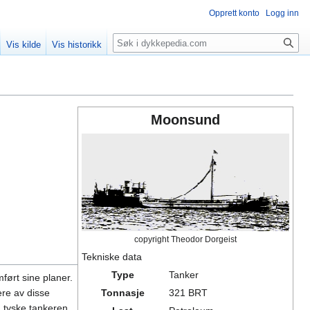
Opprett konto
Logg inn
Søk
Vis kilde
Vis historikk
Moonsund
copyright Theodor Dorgeist
Tekniske data
Type
Tanker
ført sine planer.
ere av disse
Tonnasje
321 BRT
n tyske tankeren