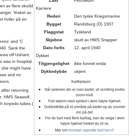
Last
Petroleum
ten av flere skudd
Karriere
anger. Vraket av
Rederi
Den tyske Kriegsmarine
et hviler på en
Bygget
Randsburg (D) 1937
Flaggstat
Tyskland
Skjebne
skutt av HMS Snapper
rens' and 'C
Dato forlis
12. april 1940
940. Sank the
area off Ushant,
Dykket
o was in hospital.
Tilgjengelighet
ikke funnet enda
 she might have
Dykkedybde
ukjent
base and no
ivors.
Karthjelpen:
Når pekeren din er over kartet, vil scrolling endre
fter returning
zoom-nivå.
r, HMS Seawolf,
Full-skjerm med symbol i øvre høyre hjørnet.
h torpedo tubes (
Dobbelklikk på et område på kartet og du zoomer
inn på det.
For de kart med flere kartlag, kan du velge i øvre
høyre hjørnet hvilket du vil se.
Mer om
hvordan opprette kart her
.