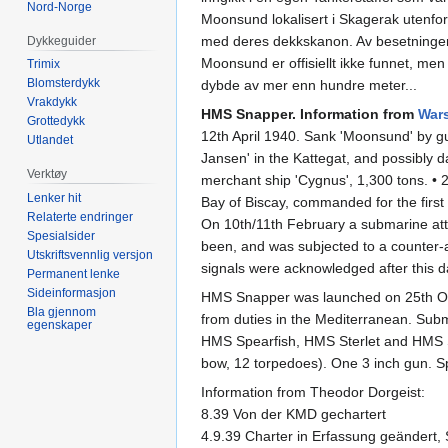
Nord-Norge
Moonsund lokalisert i Skagerak utenfor 
med deres dekkskanon. Av besetningen
Dykkeguider
Moonsund er offisiellt ikke funnet, men 
Trimix
Blomsterdykk
dybde av mer enn hundre meter...
Vrakdykk
HMS Snapper. Information from
Wars
Grottedykk
12th April 1940. Sank 'Moonsund' by gu
Utlandet
Jansen' in the Kattegat, and possibly 
Verktøy
merchant ship 'Cygnus', 1,300 tons. • 2
Lenker hit
Bay of Biscay, commanded for the first 
Relaterte endringer
On 10th/11th February a submarine a
Spesialsider
been, and was subjected to a counter-
Utskriftsvennlig versjon
signals were acknowledged after this da
Permanent lenke
Sideinformasjon
HMS Snapper was launched on 25th Oct
Bla gjennom
from duties in the Mediterranean. S
egenskaper
HMS Spearfish, HMS Sterlet and HMS S
bow, 12 torpedoes). One 3 inch gun. 
Information from Theodor Dorgeist:
8.39 Von der KMD gechartert
4.9.39 Charter in Erfassung geändert, S