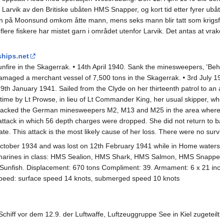
Larvik av den Britiske ubåten HMS Snapper, og kort tid etter fyrer ubå
 på Moonsund omkom åtte mann, mens seks mann blir tatt som krigsf
flere fiskere har mistet garn i området utenfor Larvik. Det antas at vrak
hips.net
nfire in the Skagerrak. • 14th April 1940. Sank the minesweepers, 'Beh
damaged a merchant vessel of 7,500 tons in the Skagerrak. • 3rd July 1
9th January 1941. Sailed from the Clyde on her thirteenth patrol to an 
time by Lt Prowse, in lieu of Lt Commander King, her usual skipper, wh
ttacked the German minesweepers M2, M13 and M25 in the area where
attack in which 56 depth charges were dropped. She did not return to 
te. This attack is the most likely cause of her loss. There were no surv
ober 1934 and was lost on 12th February 1941 while in Home waters a
ubmarines in class: HMS Sealion, HMS Shark, HMS Salmon, HMS Snappe
unfish. Displacement: 670 tons Compliment: 39. Armament: 6 x 21 inc
Speed: surface speed 14 knots, submerged speed 10 knots
chiff vor dem 12.9. der Luftwaffe, Luftzeuggruppe See in Kiel zugeteilt