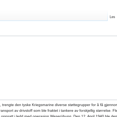
Les
, trengte den tyske Kriegsmarine diverse støttegrupper for å få gjennom
nsport av drivstoff som ble fraktet i tankere av forskjellig størrelse. Fl
r oppsatt i ledd med operasjon Weserübung. Den 12. April 1940 ble de