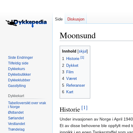
Side
Diskusjon
Moonsund
Hopp
Hopp
Innhold
til
til
Siste Endringer
[1]
1
Historie
navigering
søk
Tilfeldig side
2
Dykket
Dykkekurs
3
Film
Dykkebutikker
4
Været
Dykkeklubber
5
Referanser
Gassfylling
6
Kart
Dykkekart
Tabelloversikt over vrak
[1]
i Norge
Historie
Østlandet
Sørlandet
Under invasjonen av Norge i April 1940
Vestlandet
Et av disse behovene ble oppfylt med tra
Trøndelag
inngikk i en egen Tankerstaffel som va