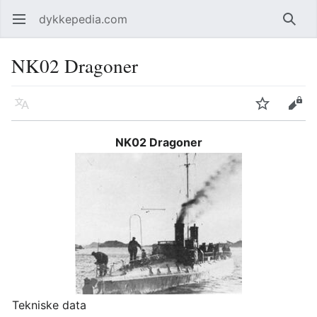
dykkepedia.com
Åpne hovedmenyen
Søk
NK02 Dragoner
Språk
Overvåk
Rediger
NK02 Dragoner
Tekniske data