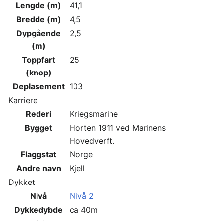
Lengde (m)
41,1
Bredde (m)
4,5
Dypgående
2,5
(m)
Toppfart
25
(knop)
Deplasement
103
Karriere
Rederi
Kriegsmarine
Bygget
Horten 1911 ved Marinens
Hovedverft.
Flaggstat
Norge
Andre navn
Kjell
Dykket
Nivå
Nivå 2
Dykkedybde
ca 40m