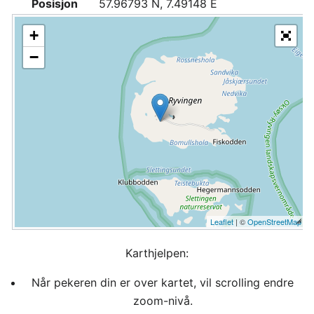
Posisjon
57.96793 N, 7.49148 E
+
−
Leaflet
| ©
OpenStreetMap
Karthjelpen:
Når pekeren din er over kartet, vil scrolling endre
zoom-nivå.