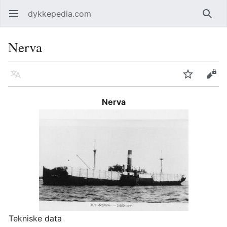
dykkepedia.com
Åpne hovedmenyen
Søk
Nerva
Språk
Overvåk
Rediger
Nerva
Tekniske data