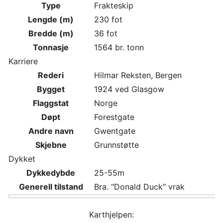
Type
Frakteskip
Lengde (m)
230 fot
Bredde (m)
36 fot
Tonnasje
1564 br. tonn
Karriere
Rederi
Hilmar Reksten, Bergen
Bygget
1924 ved Glasgow
Flaggstat
Norge
Døpt
Forestgate
Andre navn
Gwentgate
Skjebne
Grunnstøtte
Dykket
Dykkedybde
25-55m
Generell tilstand
Bra. "Donald Duck" vrak
Karthjelpen: