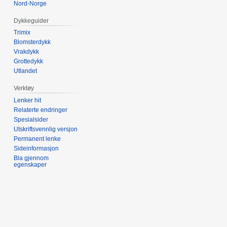
Nord-Norge
Dykkeguider
Trimix
Blomsterdykk
Vrakdykk
Grottedykk
Utlandet
Verktøy
Lenker hit
Relaterte endringer
Spesialsider
Utskriftsvennlig versjon
Permanent lenke
Sideinformasjon
Bla gjennom
egenskaper