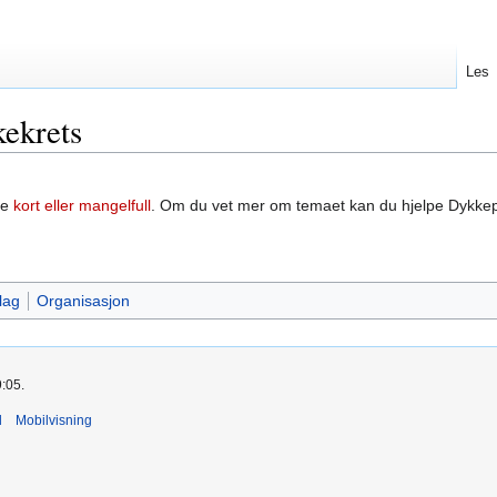
Les
ekrets
re
kort eller mangelfull
. Om du vet mer om temaet kan du hjelpe Dykke
lag
Organisasjon
9:05.
d
Mobilvisning