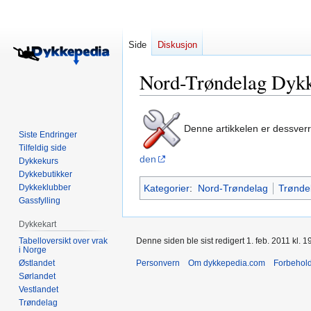
Side
Diskusjon
Nord-Trøndelag Dykk
Hopp
Hopp
Denne artikkelen er dessver
til
til
Siste Endringer
navigering
søk
Tilfeldig side
den
Dykkekurs
Dykkebutikker
Dykkeklubber
Kategorier
:
Nord-Trøndelag
Trønde
Gassfylling
Dykkekart
Tabelloversikt over vrak
Denne siden ble sist redigert 1. feb. 2011 kl. 1
i Norge
Østlandet
Personvern
Om dykkepedia.com
Forbehol
Sørlandet
Vestlandet
Trøndelag