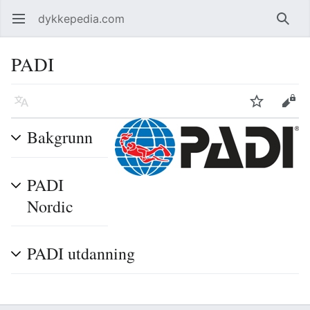
dykkepedia.com
Åpne hovedmenyen
Søk
PADI
Språk
Overvåk
Rediger
Bakgrunn
PADI
Nordic
PADI utdanning