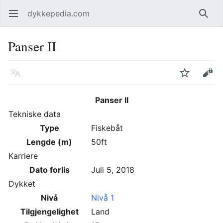
dykkepedia.com
Åpne hovedmenyen
Søk
Panser II
Språk
Overvåk
Rediger
Panser II
Tekniske data
Type
Fiskebåt
Lengde (m)
50ft
Karriere
Dato forlis
Juli 5, 2018
Dykket
Nivå
Nivå 1
Tilgjengelighet
Land