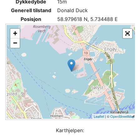
Dykkedybde
15m
Generell tilstand
Donald Duck
Posisjon
58.979618 N, 5.734488 E
+
−
Leaflet
| ©
OpenStreetMap
Karthjelpen: