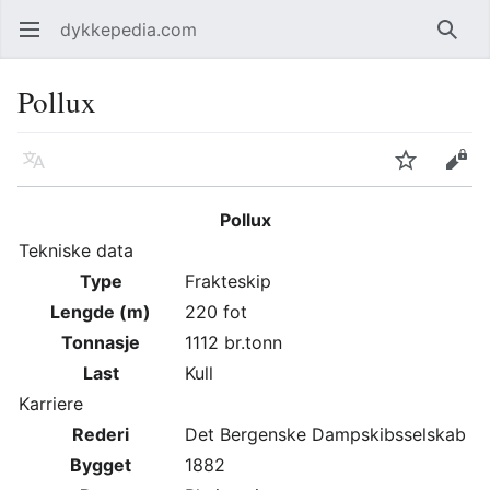
dykkepedia.com
Åpne hovedmenyen
Søk
Pollux
Språk
Overvåk
Rediger
Pollux
Tekniske data
Type
Frakteskip
Lengde (m)
220 fot
Tonnasje
1112 br.tonn
Last
Kull
Karriere
Rederi
Det Bergenske Dampskibsselskab
Bygget
1882