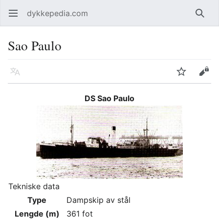
dykkepedia.com
Åpne hovedmenyen
Søk
Sao Paulo
Språk
Overvåk
Rediger
DS Sao Paulo
Tekniske data
Type
Dampskip av stål
Lengde (m)
361 fot