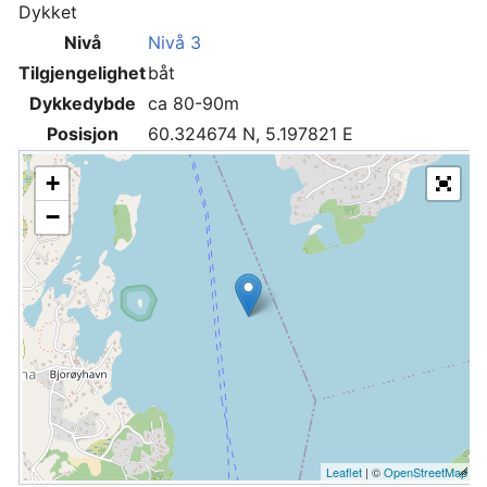
Dykket
Nivå
Nivå 3
Tilgjengelighet
båt
Dykkedybde
ca 80-90m
Posisjon
60.324674 N, 5.197821 E
+
−
Leaflet
| ©
OpenStreetMap