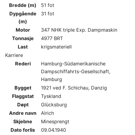
Bredde (m)
51 fot
Dypgående
31 fot
(m)
Motor
347 NHK triple Exp. Dampmaskin
Tonnasje
4977 BRT
Last
krigsmateriell
Karriere
Rederi
Hamburg-Südamerikanische
Dampschiffahrts-Gesellschaft,
Hamburg
Bygget
1921 ved F. Schichau, Danzig
Flaggstat
Tyskland
Døpt
Glücksburg
Andre navn
Alrich
Skjebne
Minesprengt
Dato forlis
09.04.1940