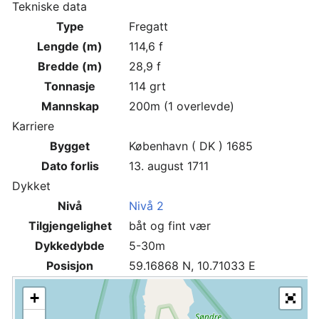
Tekniske data
Type
Fregatt
Lengde (m)
114,6 f
Bredde (m)
28,9 f
Tonnasje
114 grt
Mannskap
200m (1 overlevde)
Karriere
Bygget
København ( DK ) 1685
Dato forlis
13. august 1711
Dykket
Nivå
Nivå 2
Tilgjengelighet
båt og fint vær
Dykkedybde
5-30m
Posisjon
59.16868 N, 10.71033 E
+