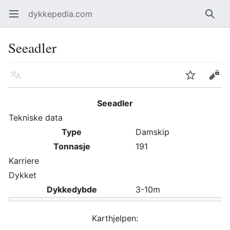
dykkepedia.com
Åpne hovedmenyen
Søk
Seeadler
Språk
Overvåk
Rediger
Seeadler
Tekniske data
Type
Damskip
Tonnasje
191
Karriere
Dykket
Dykkedybde
3-10m
Karthjelpen: