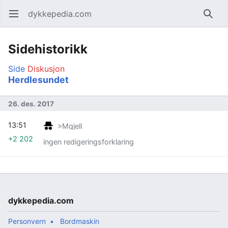
dykkepedia.com
Åpne hovedmenyen
Søk
Sidehistorikk
Side
Diskusjon
Herdlesundet
26. des. 2017
13:51
>Mgjell
+2 202
ingen redigeringsforklaring
dykkepedia.com
Personvern
Bordmaskin