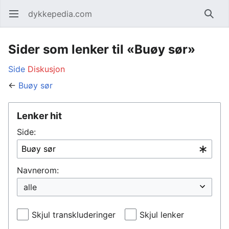
dykkepedia.com
Åpne hovedmenyen
Søk
Sider som lenker til «Buøy sør»
Side
Diskusjon
←
Buøy sør
Lenker hit
Side:
Navnerom:
Skjul transkluderinger
Skjul lenker