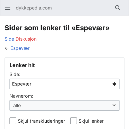
dykkepedia.com
Åpne hovedmenyen
Søk
Sider som lenker til «Espevær»
Side
Diskusjon
←
Espevær
Lenker hit
Side:
Navnerom:
Skjul transkluderinger
Skjul lenker