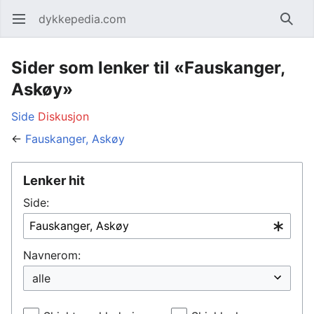
dykkepedia.com
Åpne hovedmenyen
Søk
Sider som lenker til «Fauskanger,
Askøy»
Side
Diskusjon
←
Fauskanger, Askøy
Lenker hit
Side:
Navnerom: