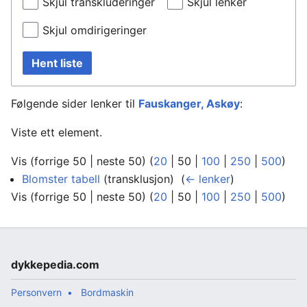
Skjul transkluderinger
Skjul lenker
Skjul omdirigeringer
Hent liste
Følgende sider lenker til
Fauskanger, Askøy
:
Viste ett element.
Vis (
forrige 50
|
neste 50
) (
20
|
50
|
100
|
250
|
500
)
Blomster tabell
(transklusjon) ‎
(
← lenker
)
Vis (
forrige 50
|
neste 50
) (
20
|
50
|
100
|
250
|
500
)
dykkepedia.com
Personvern
Bordmaskin