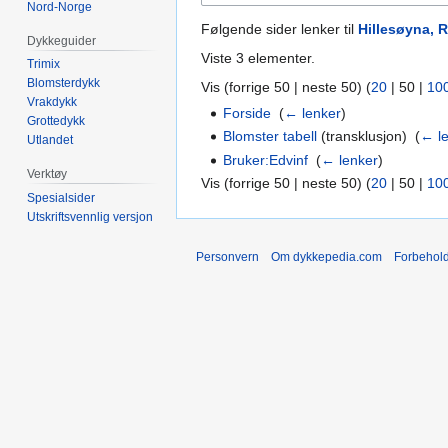
Nord-Norge
Følgende sider lenker til
Hillesøyna, 
Dykkeguider
Viste 3 elementer.
Trimix
Blomsterdykk
Vis (
forrige 50
|
neste 50
) (
20
|
50
|
10
Vrakdykk
Forside
‎
(
← lenker
)
Grottedykk
Blomster tabell
(transklusjon) ‎
(
← l
Utlandet
Bruker:Edvinf
‎
(
← lenker
)
Verktøy
Vis (
forrige 50
|
neste 50
) (
20
|
50
|
10
Spesialsider
Utskriftsvennlig versjon
Personvern
Om dykkepedia.com
Forbehol