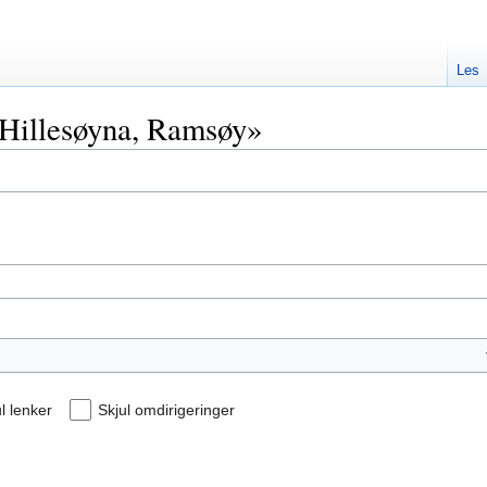
Les
 «Hillesøyna, Ramsøy»
l lenker
Skjul omdirigeringer