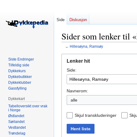
Side
Diskusjon
Sider som lenker til
←
Hillesøyna, Ramsøy
Hopp
Hopp
Siste Endringer
Lenker hit
til
til
Tilfeldig side
Side:
navigering
søk
Dykkekurs
Dykkebutikker
Dykkeklubber
Gassfylling
Navnerom:
Dykkekart
alle
Tabelloversikt over vrak
i Norge
Skjul transkluderinger
Skju
Østlandet
Sørlandet
Vestlandet
Hent liste
Trøndelag