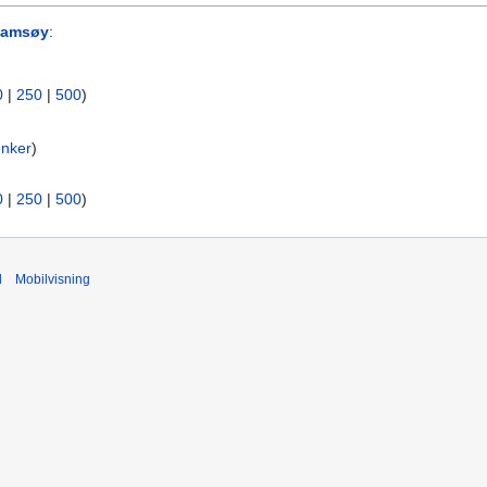
Ramsøy
:
0
|
250
|
500
)
enker
)
0
|
250
|
500
)
d
Mobilvisning