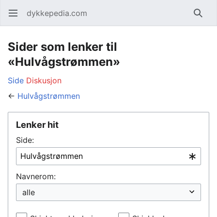
dykkepedia.com
Åpne hovedmenyen
Søk
Sider som lenker til
«Hulvågstrømmen»
Side
Diskusjon
←
Hulvågstrømmen
Lenker hit
Side:
Navnerom: