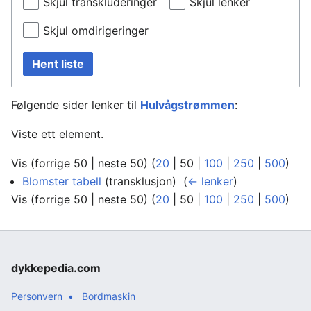
Skjul transkluderinger
Skjul lenker
Skjul omdirigeringer
Hent liste
Følgende sider lenker til
Hulvågstrømmen
:
Viste ett element.
Vis (
forrige 50
|
neste 50
) (
20
|
50
|
100
|
250
|
500
)
Blomster tabell
(transklusjon) ‎
(
← lenker
)
Vis (
forrige 50
|
neste 50
) (
20
|
50
|
100
|
250
|
500
)
dykkepedia.com
Personvern
Bordmaskin