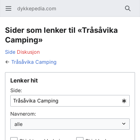
dykkepedia.com
Åpne hovedmenyen
Søk
Sider som lenker til «Tråsåvika
Camping»
Side
Diskusjon
←
Tråsåvika Camping
Lenker hit
Side:
Navnerom: