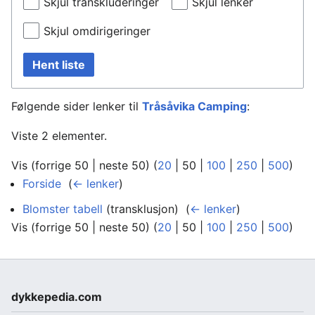
Skjul transkluderinger
Skjul lenker
Skjul omdirigeringer
Hent liste
Følgende sider lenker til
Tråsåvika Camping
:
Viste 2 elementer.
Vis (
forrige 50
|
neste 50
) (
20
|
50
|
100
|
250
|
500
)
Forside
‎
(
← lenker
)
Blomster tabell
(transklusjon) ‎
(
← lenker
)
Vis (
forrige 50
|
neste 50
) (
20
|
50
|
100
|
250
|
500
)
dykkepedia.com