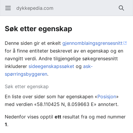
dykkepedia.com
Åpne hovedmenyen
Søk
Søk etter egenskap
Denne siden gir et enkelt
gjennomblaingsgrensesnitt
for å finne entiteter beskrevet av en egenskap og en
navngitt verdi. Andre tilgjengelige søkegrensesnitt
inkluderer
sideegenskapssøket
og
ask-
spørringsbyggeren
.
Søk etter egenskap
En liste over sider som har egenskapen «
Posisjon
»
med verdien «58.110425 N, 8.059663 E» annotert.
Nedenfor vises opptil
ett
resultat fra og med nummer
1
.