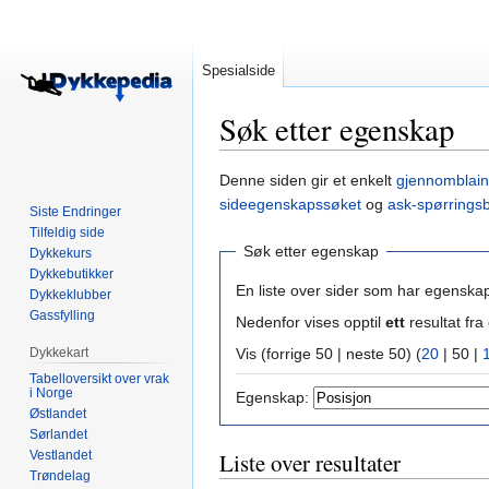
Spesialside
Søk etter egenskap
Hopp
Hopp
Denne siden gir et enkelt
gjennomblain
til
til
sideegenskapssøket
og
ask-spørrings
Siste Endringer
navigering
søk
Tilfeldig side
Søk etter egenskap
Dykkekurs
Dykkebutikker
En liste over sider som har egenska
Dykkeklubber
Gassfylling
Nedenfor vises opptil
ett
resultat f
Dykkekart
Vis (
forrige 50
|
neste 50
) (
20
|
50
|
Tabelloversikt over vrak
i Norge
Egenskap:
Østlandet
Sørlandet
Vestlandet
Liste over resultater
Trøndelag