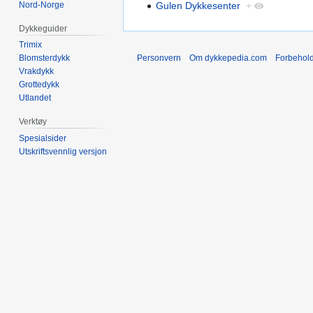
Nord-Norge
Gulen Dykkesenter
+
Dykkeguider
Trimix
Personvern
Om dykkepedia.com
Forbehol
Blomsterdykk
Vrakdykk
Grottedykk
Utlandet
Verktøy
Spesialsider
Utskriftsvennlig versjon