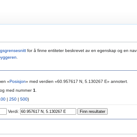
gsgrensesnitt
for å finne entiteter beskrevet av en egenskap og en navn
byggeren
.
pen «
Posisjon
» med verdien «60.957617 N, 5.130267 E» annotert.
ra og med nummer
1
.
100
|
250
|
500
)
Verdi: