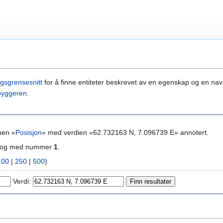
gsgrensesnitt
for å finne entiteter beskrevet av en egenskap og en navn
byggeren
.
pen «
Posisjon
» med verdien «62.732163 N, 7.096739 E» annotert.
ra og med nummer
1
.
100
|
250
|
500
)
Verdi: