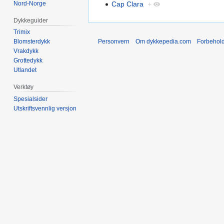
Nord-Norge
Cap Clara
+
Dykkeguider
Trimix
Personvern
Om dykkepedia.com
Forbehol
Blomsterdykk
Vrakdykk
Grottedykk
Utlandet
Verktøy
Spesialsider
Utskriftsvennlig versjon