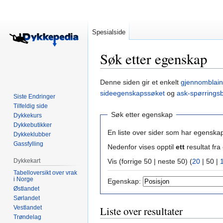
Spesialside
Søk etter egenskap
Hopp
Hopp
Denne siden gir et enkelt
gjennomblain
til
til
sideegenskapssøket
og
ask-spørrings
Siste Endringer
navigering
søk
Tilfeldig side
Søk etter egenskap
Dykkekurs
Dykkebutikker
En liste over sider som har egenska
Dykkeklubber
Gassfylling
Nedenfor vises opptil
ett
resultat f
Dykkekart
Vis (
forrige 50
|
neste 50
) (
20
|
50
|
Tabelloversikt over vrak
i Norge
Egenskap:
Østlandet
Sørlandet
Vestlandet
Liste over resultater
Trøndelag