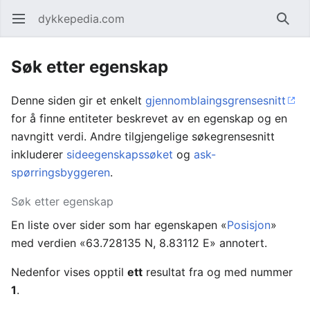
dykkepedia.com
Åpne hovedmenyen
Søk
Søk etter egenskap
Denne siden gir et enkelt
gjennomblaingsgrensesnitt
for å finne entiteter beskrevet av en egenskap og en
navngitt verdi. Andre tilgjengelige søkegrensesnitt
inkluderer
sideegenskapssøket
og
ask-
spørringsbyggeren
.
Søk etter egenskap
En liste over sider som har egenskapen «
Posisjon
»
med verdien «63.728135 N, 8.83112 E» annotert.
Nedenfor vises opptil
ett
resultat fra og med nummer
1
.